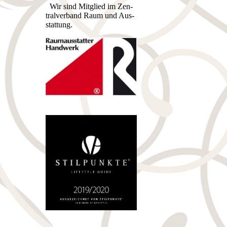
Wir sind Mitglied im Zen­
tral­ver­band Raum und Aus­
stat­tung.