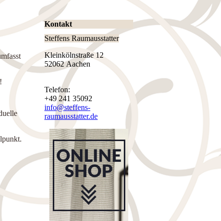
Kontakt
Steffens Raumausstatter
Kleinkölnstraße 12
umfasst
52062 Aachen
!
Telefon:
+49 241 35092
info@steffens-
duelle
raumausstatter.de
lpunkt.