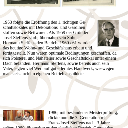
1953 folgte die Eröffnung des 1. richtigen Ge­
schäfts­lo­ka­les mit Dekorations- und Gar­di­nen­
stof­fen sowie Bettwaren. Als 1959 der Gründer
Josef Steffens starb, übernahm sein Sohn
Hermann Steffens den Betrieb. 1960 / 61 wurde
das heutige Wohn- und Ge­schäfts­haus erbaut und
fer­tig­ge­stellt. Nun waren optimale Bedingungen geschaffen, da
sich Polsterei und Nähatelier sowie Ge­schäfts­lo­kal unter einem
Dach be­fan­den. Hermann Steffens, sowie bereits auch sein
Vater, legten viel Wert auf gut erlerntes Handwerk, weswegen
man stets auch im eigenen Betrieb aus­bil­dete.
1986, mit bestandener Meisterprüfung,
rückte nun die 3. Ge­ne­ra­tion mit
Franz-Josef Steffens nach. 3 Jahre
später, 1989, über­nahm er den elterlichen Betrieb. Getreu der