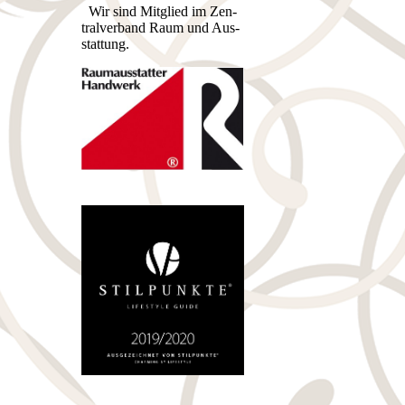
Wir sind Mitglied im Zen­
tral­ver­band Raum und Aus­
stat­tung.