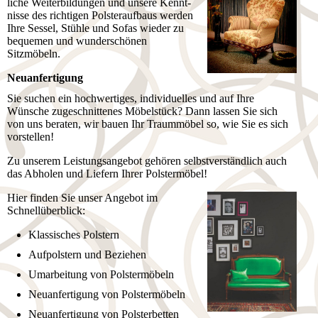
liche Weiterbildungen und unsere Kennt­
nis­se des richtigen Pol­ster­auf­baus werden
Ihre Sessel, Stühle und Sofas wieder zu
bequemen und wunderschönen
Sitzmöbeln.
Neuanfertigung
Sie suchen ein hochwertiges, individuelles und auf Ihre
Wünsche zu­ge­schnit­ten­es Möbelstück? Dann lassen Sie sich
von uns beraten, wir bauen Ihr Traummöbel so, wie Sie es sich
vorstellen!
Zu unserem Leistungsangebot gehören selbstverständlich auch
das Abholen und Liefern Ihrer Polstermöbel!
Hier finden Sie unser Angebot im
Schnellüberblick:
Klassisches Polstern
Aufpolstern und Beziehen
Umarbeitung von Polstermöbeln
Neuanfertigung von Polstermöbeln
Neuanfertigung von Polsterbetten