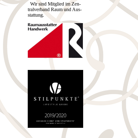
Wir sind Mitglied im Zen­
tral­ver­band Raum und Aus­
stat­tung.